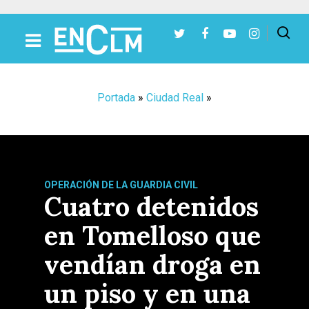
Presiona Intro para buscar o ESC para cerrar
Portada
»
Ciudad Real
»
OPERACIÓN DE LA GUARDIA CIVIL
Cuatro detenidos
en Tomelloso que
vendían droga en
un piso y en una