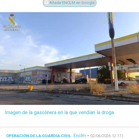
Añade ENCLM en Google
Imagen de la gasolinera en la que vendían la droga
Enclm
-
OPERACIÓN DE LA GUARDIA CIVIL
02/06/2026 12:17
|