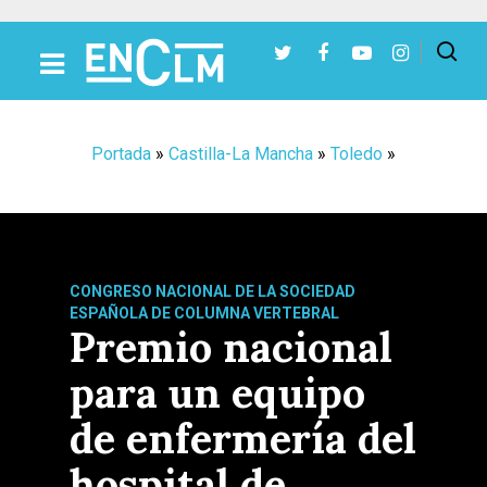
Presiona Intro para buscar o ESC para cerrar
Portada
»
Castilla-La Mancha
»
Toledo
»
CONGRESO NACIONAL DE LA SOCIEDAD
ESPAÑOLA DE COLUMNA VERTEBRAL
Premio nacional
para un equipo
de enfermería del
hospital de