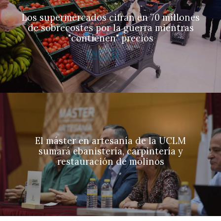
Los supermercados cifran en 70 millones
de sobrecostes por la guerra mientras
"contienen" precios
El máster en artesanía de la UCLM
sumará ebanistería, carpintería y
restauración de molinos