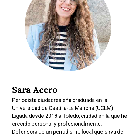
Castilla-La Manch
Toledo
Sanidad
Ciudad Real
Economía
Albacete
Educación
Cuenca
Cultura
Guadalajara
Deportes
Talavera
Sara Acero
Sucesos
Periodista ciudadrealeña graduada en la
Medio Ambiente
Universidad de Castilla-La Mancha (UCLM)
Ligada desde 2018 a Toledo, ciudad en la que he
Planeta Rural
crecido personal y profesionalmente.
Especiales
Defensora de un periodismo local que sirva de