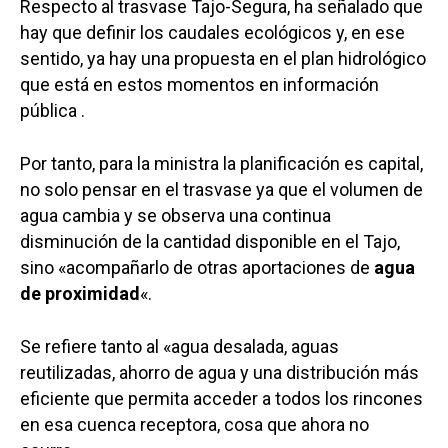
Respecto al trasvase Tajo-Segura, ha señalado que
hay que definir los caudales ecológicos y, en ese
Castilla-La Manch
sentido, ya hay una propuesta en el plan hidrológico
Toledo
Sanidad
que está en estos momentos en información
pública .
Ciudad Real
Economía
Albacete
Educación
Por tanto, para la ministra la planificación es capital,
Cuenca
no solo pensar en el trasvase ya que el volumen de
Cultura
Guadalajara
agua cambia y se observa una continua
Deportes
disminución de la cantidad disponible en el Tajo,
Talavera
sino «acompañarlo de otras aportaciones de
agua
Sucesos
de proximidad
«.
Medio Ambiente
Se refiere tanto al «agua desalada, aguas
Planeta Rural
reutilizadas, ahorro de agua y una distribución más
eficiente que permita acceder a todos los rincones
Especiales
en esa cuenca receptora, cosa que ahora no
Política