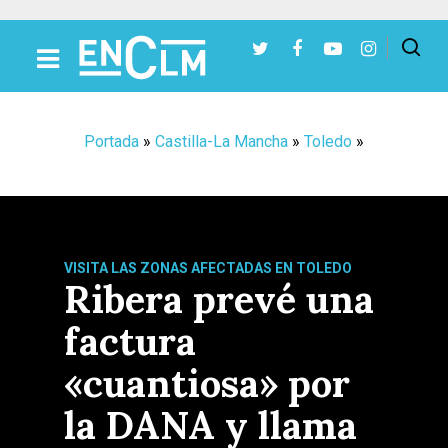
Presiona Intro para buscar o ESC para cerrar
Portada
»
Castilla-La Mancha
»
Toledo
»
VISITA LAS ZONAS AFECTADAS EN TOLEDO
Ribera prevé una
factura
«cuantiosa» por
la DANA y llama