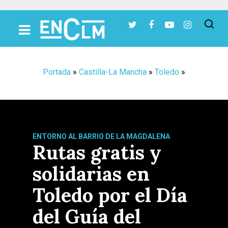
Presiona Intro para buscar o ESC para cerrar
Portada
»
Castilla-La Mancha
»
Toledo
»
ENTORNO AL BARRIO DE LA MAGDALENA
Rutas gratis y
solidarias en
Toledo por el Día
del Guía del