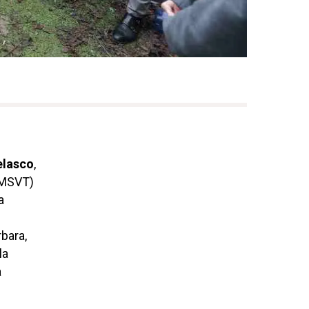
elasco
,
(EMSVT)
a
bara,
la
a