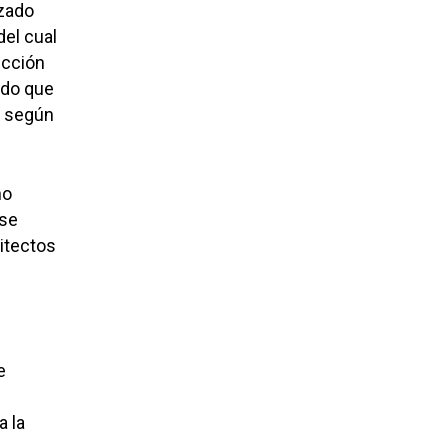
izado
del cual
ucción
ando que
, según
no
 se
itectos
e
a la