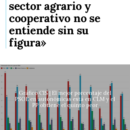
sector agrario y
cooperativo no se
entiende sin su
figura»
Gráfico CIS | El mejor porcentaje del
PSOE en autonómicas está en CLM y el
PP obtiene el quinto peor