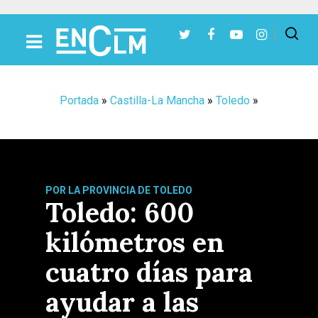
Presiona Intro para buscar o ESC para cerrar
Portada
»
Castilla-La Mancha
»
Toledo
»
POR LA PROVINCIA DE TOLEDO
Toledo: 600
kilómetros en
cuatro días para
ayudar a las