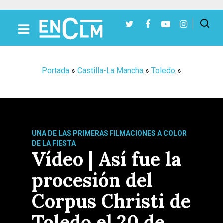
Presiona Intro para buscar o ESC para cerrar
Portada
»
Castilla-La Mancha
»
Toledo
»
UNA DE LAS PRIMERAS FILMACIONES A COLOR
DE LA FIESTA
Vídeo | Así fue la
procesión del
Corpus Christi de
Toledo el 20 de