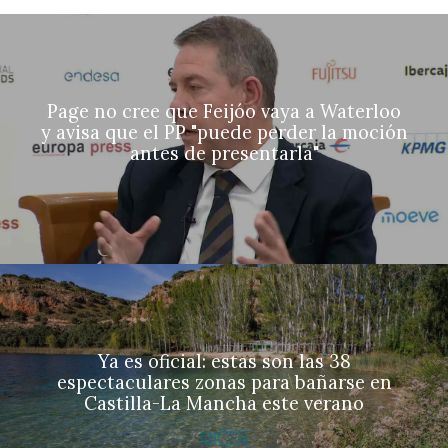
Page no cree que Feijóo vaya a Waterloo
y avisa que el PP "puede perder la moción
antes de presentarla"
Ya es oficial: estas son las 38
espectaculares zonas para bañarse en
Castilla-La Mancha este verano