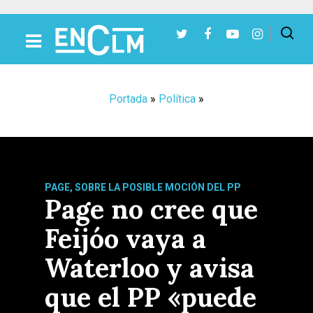
Presiona Intro para buscar o ESC para cerrar
Portada
»
Política
»
PAGE, SOBRE LA POSIBLE MOCIÓN DEL PP
Page no cree que
Feijóo vaya a
Waterloo y avisa
que el PP «puede