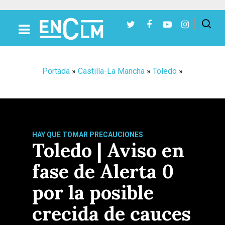
Presiona Intro para buscar o ESC para cerrar
Portada
»
Castilla-La Mancha
»
Toledo
»
HAY QUE TOMAR PRECAUCIONES
Toledo | Aviso en
fase de Alerta 0
por la posible
crecida de cauces