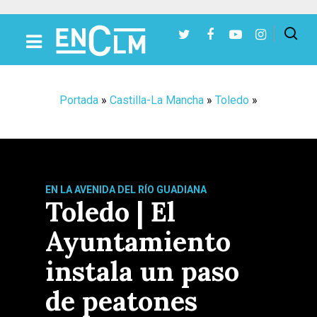
Presiona Intro para buscar o ESC para cerrar
Portada
»
Castilla-La Mancha
»
Toledo
»
EN LA AVENIDA DEL RÍO GUADIANA
Toledo | El
Ayuntamiento
instala un paso
de peatones