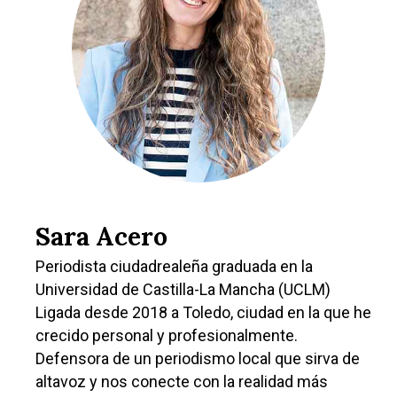
Sara Acero
Periodista ciudadrealeña graduada en la
Castilla-La Manch
Universidad de Castilla-La Mancha (UCLM)
Ligada desde 2018 a Toledo, ciudad en la que he
Toledo
Sanidad
crecido personal y profesionalmente.
Ciudad Real
Economía
Defensora de un periodismo local que sirva de
Albacete
altavoz y nos conecte con la realidad más
Educación