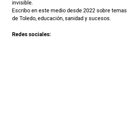
invisible.
Cuenca
Cultura
Escribo en este medio desde 2022 sobre temas
Guadalajara
de Toledo, educación, sanidad y sucesos.
Deportes
Talavera
Sucesos
Redes sociales:
Medio Ambiente
Planeta Rural
Especiales
Política
Galerías