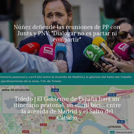
Núñez defiende las reuniones de PP con
Junts y PNV: "Dialogar no es pactar ni
compartir"
Toledo | El Gobierno de España hará un
itinerario peatonal, un carril bici… entre
la avenida de Madrid y el Salto del
Caballo