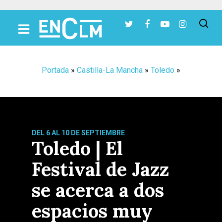
Presiona Intro para buscar o ESC para cerrar
Portada
»
Castilla-La Mancha
»
Toledo
»
DEL 6 AL 10 DE SEPTIEMBRE
Toledo | El
Festival de Jazz
se acerca a dos
espacios muy