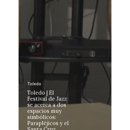
Castilla-La Manch
Toledo
Sanidad
Ciudad Real
Economía
Toledo
Albacete
Educación
Toledo | El
Cuenca
Festival de Jazz
Cultura
se acerca a dos
Guadalajara
espacios muy
Deportes
Talavera
simbólicos:
Parapléjicos y el
Sucesos
Santa Cruz