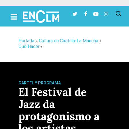
Presiona Intro para buscar o ESC para cerrar
Portada
»
Cultura en Castilla-La Mancha
»
Qué Hacer
»
CARTEL Y PROGRAMA
El Festival de
Jazz da
protagonismo a
los artistas