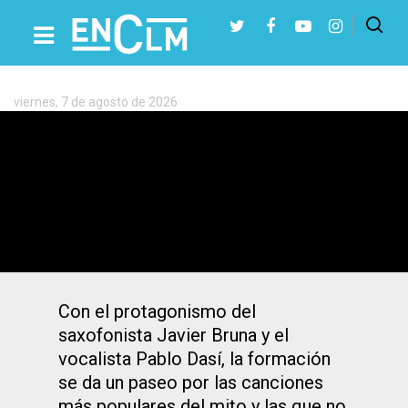
Etiqueta:
Festival
de
Jazz
viernes, 7 de agosto de 2026
de
Presiona Intro para buscar o ESC para cerrar
Toledo
Homenaje a Frank Sinatra por la
«Locomotora Big Band» en Toledo
Con el protagonismo del
saxofonista Javier Bruna y el
vocalista Pablo Dasí, la formación
se da un paseo por las canciones
más populares del mito y las que no