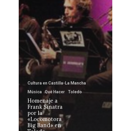
Castilla-La Manch
Toledo
Sanidad
Cultura en Castilla-La Mancha
Ciudad Real
Economía
Música
Qué Hacer
Toledo
Albacete
Homenaje a
Educación
Frank Sinatra
Cuenca
por la
Cultura
«Locomotora
Guadalajara
Big Band» en
Deportes
Talavera