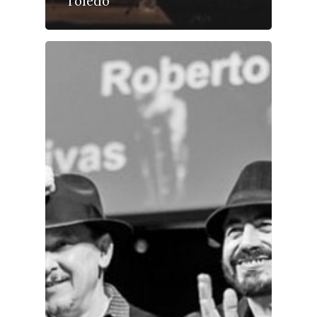
Toledo
Sucesos
Medio Ambiente
Planeta Rural
Especiales
Política
Galerías