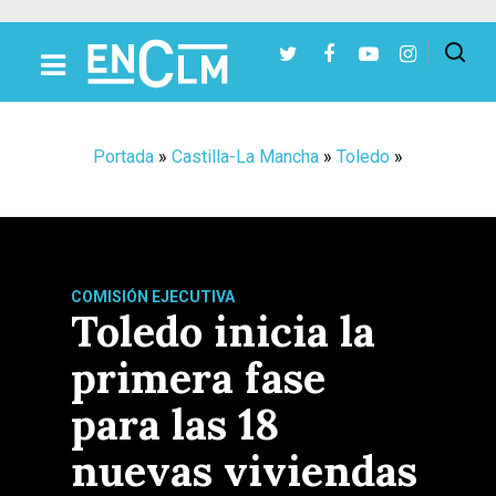
Presiona Intro para buscar o ESC para cerrar
Portada
»
Castilla-La Mancha
»
Toledo
»
COMISIÓN EJECUTIVA
Toledo inicia la
primera fase
para las 18
nuevas viviendas