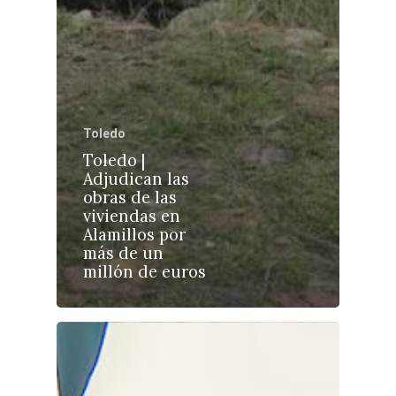
Castilla-La Manch
Toledo
Toledo
Sanidad
Toledo |
Adjudican las
Ciudad Real
Economía
obras de las
viviendas en
Albacete
Educación
Alamillos por
Cuenca
más de un
Cultura
millón de euros
Guadalajara
Deportes
Talavera
Sucesos
Medio Ambiente