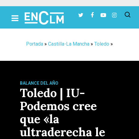
Presiona Intro para buscar o ESC para cerrar
Portada
»
Castilla-La Mancha
»
Toledo
»
BALANCE DEL AÑO
Toledo | IU-
Podemos cree
que «la
ultraderecha le