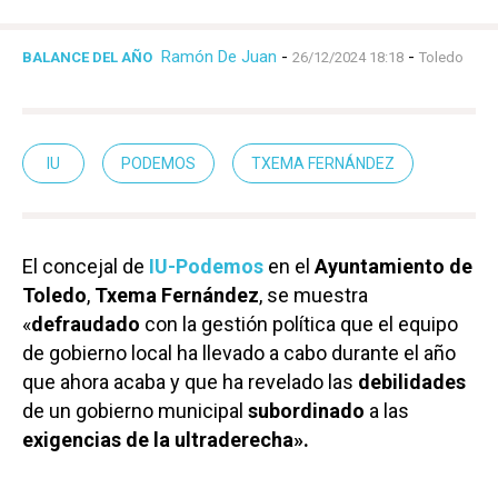
Ramón De Juan
-
-
BALANCE DEL AÑO
26/12/2024 18:18
Toledo
IU
PODEMOS
TXEMA FERNÁNDEZ
El concejal de
IU-Podemos
en el
Ayuntamiento de
Toledo
,
Txema Fernández
, se muestra
«
defraudado
con la gestión política que el equipo
de gobierno local ha llevado a cabo durante el año
que ahora acaba y que ha revelado las
debilidades
de un gobierno municipal
subordinado
a las
exigencias de la ultraderecha».