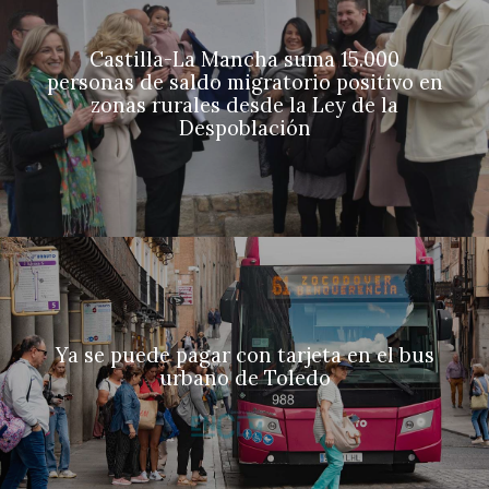
Castilla-La Mancha suma 15.000
personas de saldo migratorio positivo en
zonas rurales desde la Ley de la
Despoblación
Ya se puede pagar con tarjeta en el bus
urbano de Toledo