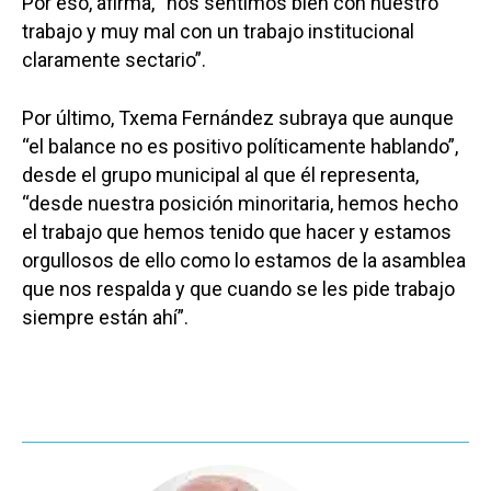
Por eso, afirma, “nos sentimos bien con nuestro
trabajo y muy mal con un trabajo institucional
claramente sectario”.
Castilla-La Manch
Por último, Txema Fernández subraya que aunque
Toledo
Sanidad
“el balance no es positivo políticamente hablando”,
Ciudad Real
desde el grupo municipal al que él representa,
Economía
“desde nuestra posición minoritaria, hemos hecho
Albacete
Educación
el trabajo que hemos tenido que hacer y estamos
Cuenca
orgullosos de ello como lo estamos de la asamblea
Cultura
Guadalajara
que nos respalda y que cuando se les pide trabajo
Deportes
siempre están ahí”.
Talavera
Sucesos
Medio Ambiente
Planeta Rural