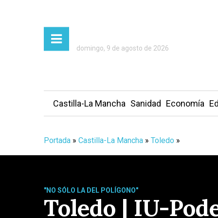
domingo, 9 de agosto de 2026
Castilla-La Mancha
Sanidad
Economía
Ed
Portada
»
Castilla-La Mancha
»
Toledo
»
"NO SÓLO LA DEL POLÍGONO"
Toledo | IU-Pod