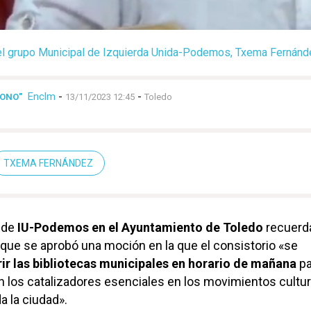
el grupo Municipal de Izquierda Unida-Podemos, Txema Fernánd
Enclm
-
-
GONO"
13/11/2023 12:45
Toledo
TXEMA FERNÁNDEZ
l de
IU-Podemos en el Ayuntamiento de Toledo
recuerd
que se aprobó una moción en la que el consistorio «se
rir las bibliotecas municipales en horario de mañana
pa
 los catalizadores esenciales en los movimientos cultur
da la ciudad».