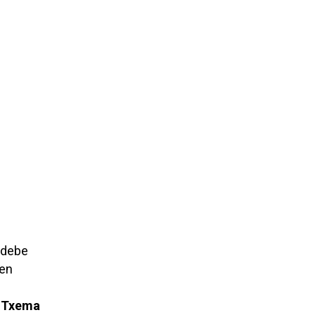
 debe
ben
o
Txema