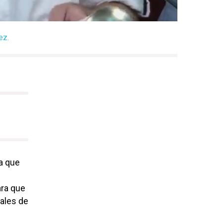
ez.
a que
ra que
ales de