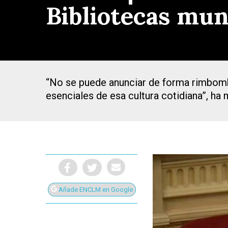
Bibliotecas mun
“No se puede anunciar de forma rimbomba
esenciales de esa cultura cotidiana”, h
Añade ENCLM en Google
Presiona Intro para buscar o ESC para cerrar