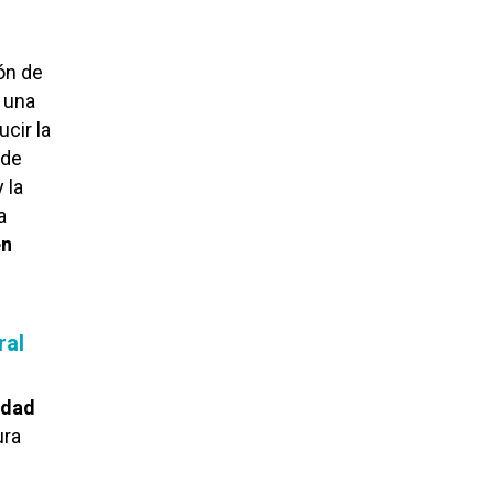
ón de
 una
ucir la
 de
 la
a
en
ral
idad
ura