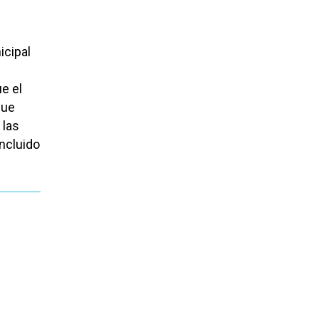
icipal
e el
fue
 las
ncluido