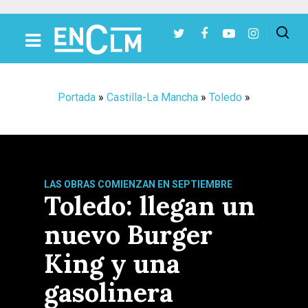
Presiona Intro para buscar o ESC para cerrar
Portada
»
Castilla-La Mancha
»
Toledo
»
LAS OBRAS COMIENZAN EN SEPTIEMBRE
Toledo: llegan un
nuevo Burger
King y una
gasolinera