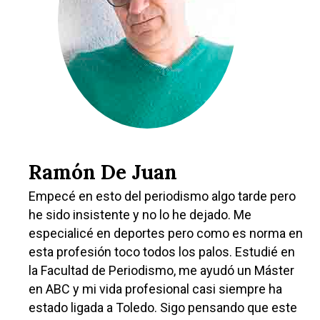
Castilla-La Manch
Toledo
Sanidad
Ciudad Real
Economía
Albacete
Educación
Cuenca
Ramón De Juan
Cultura
Guadalajara
Empecé en esto del periodismo algo tarde pero
Deportes
Talavera
he sido insistente y no lo he dejado. Me
Sucesos
especialicé en deportes pero como es norma en
esta profesión toco todos los palos. Estudié en
Medio Ambiente
la Facultad de Periodismo, me ayudó un Máster
Planeta Rural
en ABC y mi vida profesional casi siempre ha
estado ligada a Toledo. Sigo pensando que este
Especiales