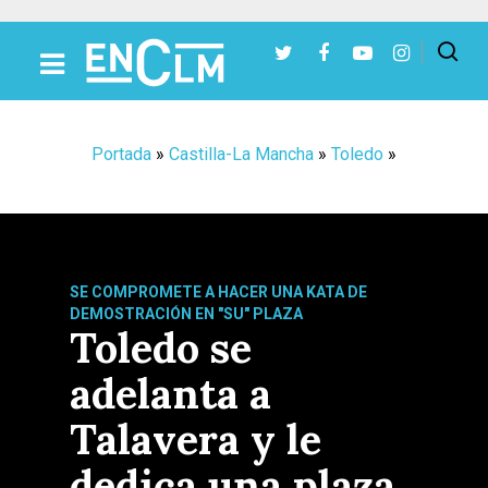
Presiona Intro para buscar o ESC para cerrar
Portada
»
Castilla-La Mancha
»
Toledo
»
SE COMPROMETE A HACER UNA KATA DE
DEMOSTRACIÓN EN "SU" PLAZA
Toledo se
adelanta a
Talavera y le
dedica una plaza