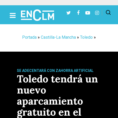
Presiona Intro para buscar o ESC para cerrar
Portada
»
Castilla-La Mancha
»
Toledo
»
SE ADECENTARÁ CON ZAHORRA ARTIFICIAL
Toledo tendrá un
nuevo
aparcamiento
gratuito en el