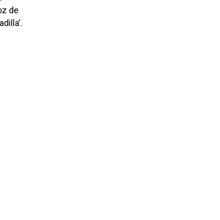
oz de
dilla’.