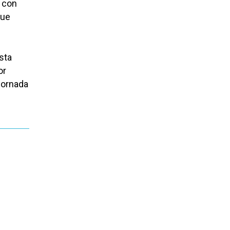
s con
que
sta
or
 jornada