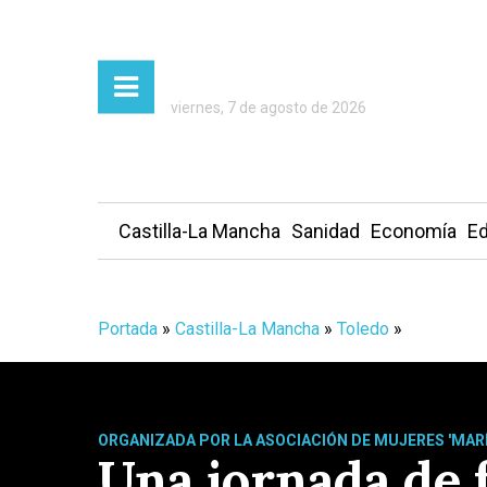
viernes, 7 de agosto de 2026
Castilla-La Mancha
Sanidad
Economía
Ed
Portada
»
Castilla-La Mancha
»
Toledo
»
ORGANIZADA POR LA ASOCIACIÓN DE MUJERES 'MARÍ
Una jornada de 