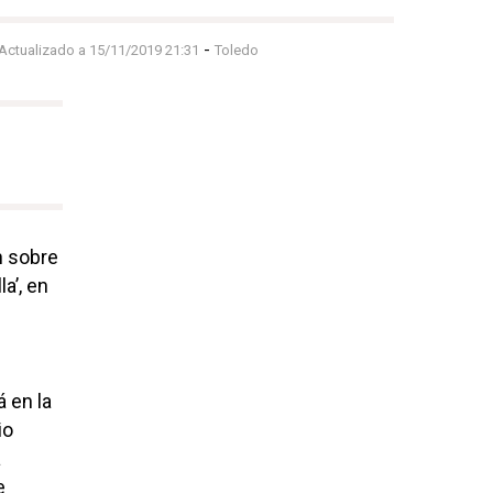
-
 Actualizado a 15/11/2019 21:31
Toledo
n sobre
a’, en
á en la
io
a
e