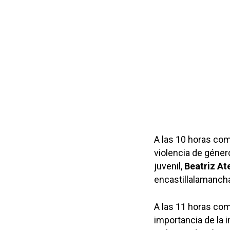
A las 10 horas com
violencia de género
juvenil,
Beatriz A
encastillalamanch
A las 11 horas com
importancia de la 