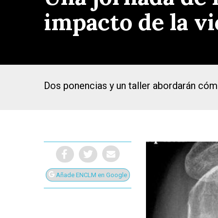
impacto de la vi
Dos ponencias y un taller abordarán cómo 
Añade ENCLM en Google
Presiona Intro para buscar o ESC para cerrar