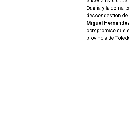
enseñanzas superi
Ocaña y la comarca
descongestión de l
Miguel Hernánde
compromiso que el
provincia de Toledo