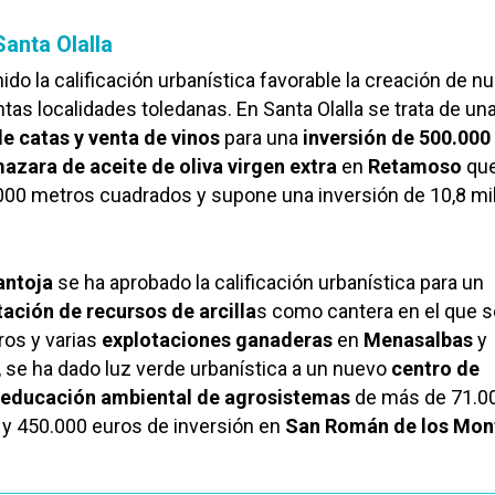
anta Olalla
do la calificación urbanística favorable la creación de n
tas localidades toledanas. En Santa Olalla se trata de un
e catas y venta de vinos
para una
inversión de 500.000
azara de aceite de oliva virgen extra
en
Retamoso
qu
000 metros cuadrados y supone una inversión de 10,8 mi
antoja
se ha aprobado la calificación urbanística para un
tación de recursos de arcilla
s como cantera en el que s
ros y varias
explotaciones ganaderas
en
Menasalbas
y
o, se ha dado luz verde urbanística a un nuevo
centro de
e educación ambiental de agrosistemas
de más de 71.0
y 450.000 euros de inversión en
San Román de los Mon