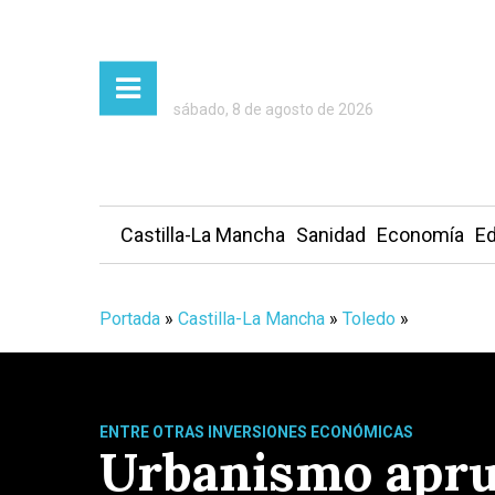
sábado, 8 de agosto de 2026
Castilla-La Mancha
Sanidad
Economía
Ed
Portada
»
Castilla-La Mancha
»
Toledo
»
ENTRE OTRAS INVERSIONES ECONÓMICAS
Urbanismo apru