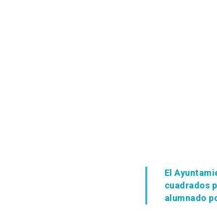
El Ayuntami
cuadrados pa
alumnado po