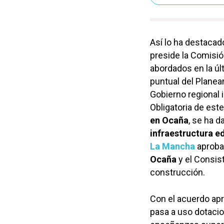
Así lo ha destacad
preside la Comisió
abordados en la úl
puntual del Planea
Gobierno regional 
Obligatoria de est
en Ocaña
, se ha d
infraestructura e
La Mancha
aprobar
Ocaña
y el Consis
construcción.
Con el acuerdo apr
pasa a uso dotacio