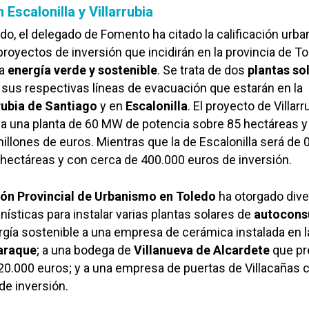
 Escalonilla y Villarrubia
do, el delegado de Fomento ha citado la calificación urba
proyectos de inversión que incidirán en la provincia de To
la
energía verde y sostenible
. Se trata de dos
plantas so
sus respectivas líneas de evacuación que estarán en la
rubia de Santiago
y en
Escalonilla
. El proyecto de Villarr
a una planta de 60 MW de potencia sobre 85 hectáreas y
millones de euros. Mientras que la de Escalonilla será de
 hectáreas y con cerca de 400.000 euros de inversión.
ón Provincial de Urbanismo en Toledo
ha otorgado div
nísticas para instalar varias plantas solares de
autocon
ergía sostenible a una empresa de cerámica instalada en l
araque
; a una bodega de
Villanueva de Alcardete
que pr
20.000 euros; y a una empresa de puertas de Villacañas c
de inversión.