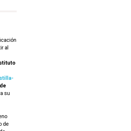
icación
r al
stituto
tilla-
 de
a su
reno
o de