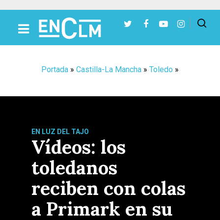
Presiona Intro para buscar o ESC para cerrar
Portada
»
Castilla-La Mancha
»
Toledo
»
EN LUZ DEL TAJO
Vídeos: los
toledanos
reciben con colas
a Primark en su