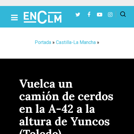
Presiona Intro para buscar o ESC para cerrar
Portada
»
Castilla-La Mancha
»
Vuelca un
camión de cerdos
en la A-42 a la
altura de Yuncos
(Toledo)