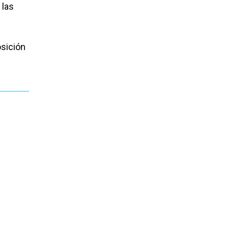
 las
osición