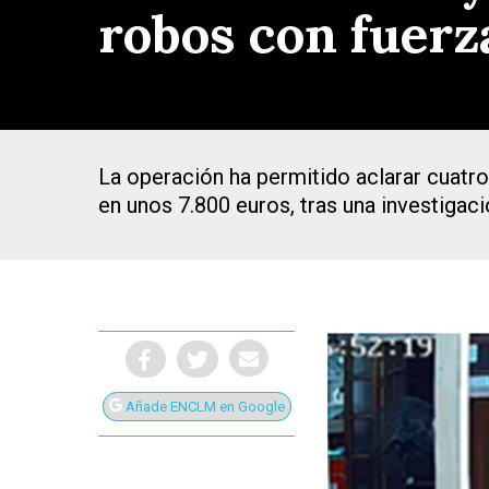
robos con fuerz
La operación ha permitido aclarar cuatr
en unos 7.800 euros, tras una investigaci
Añade ENCLM en Google
Presiona Intro para buscar o ESC para cerrar