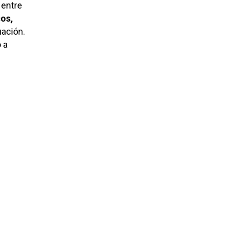
 entre
cos,
uación.
 a