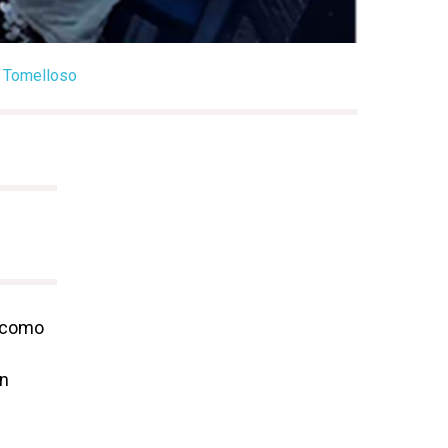
e Tomelloso
a como
an