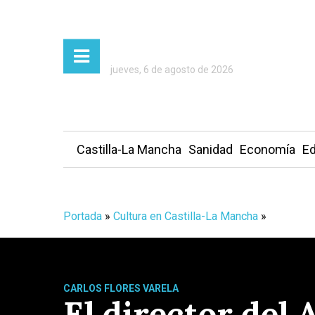
jueves, 6 de agosto de 2026
Castilla-La Mancha
Sanidad
Economía
Ed
Portada
»
Cultura en Castilla-La Mancha
»
CARLOS FLORES VARELA
El director del 