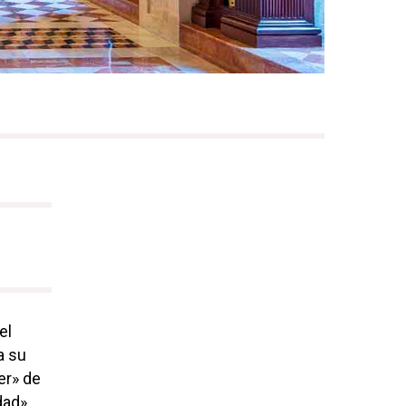
el
 a su
er» de
dad»