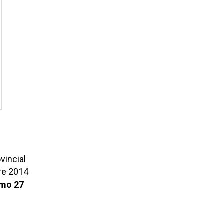
vincial
re 2014
imo 27