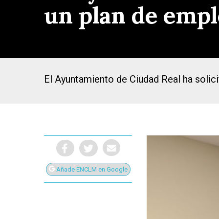
un plan de empl
El Ayuntamiento de Ciudad Real ha solici
Añade ENCLM en Google
Presiona Intro para buscar o ESC para cerrar