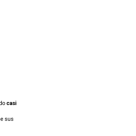
ado
casi
e sus