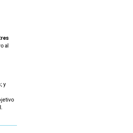
tres
o al
; y
jetivo
l.