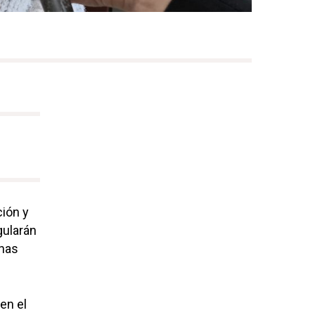
ión y
gularán
onas
en el