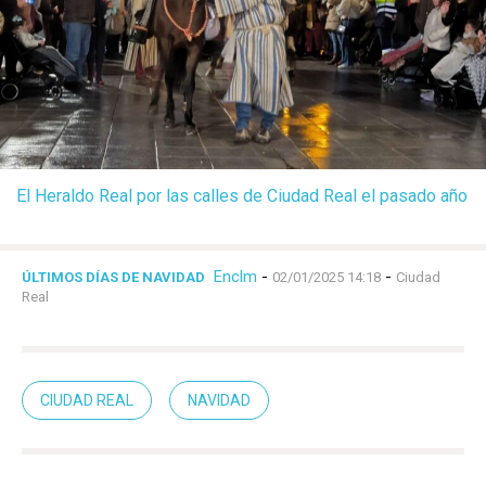
El Heraldo Real por las calles de Ciudad Real el pasado año
Enclm
-
-
ÚLTIMOS DÍAS DE NAVIDAD
02/01/2025 14:18
Ciudad
Real
CIUDAD REAL
NAVIDAD