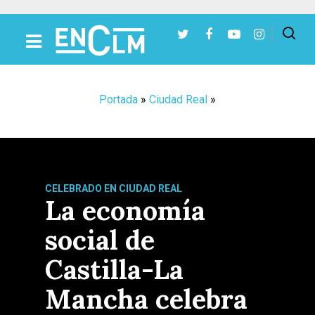
Presiona Intro para buscar o ESC para cerrar
Portada
»
Ciudad Real
»
CELEBRADO EN CIUDAD REAL
La economía
social de
Castilla-La
Mancha celebra