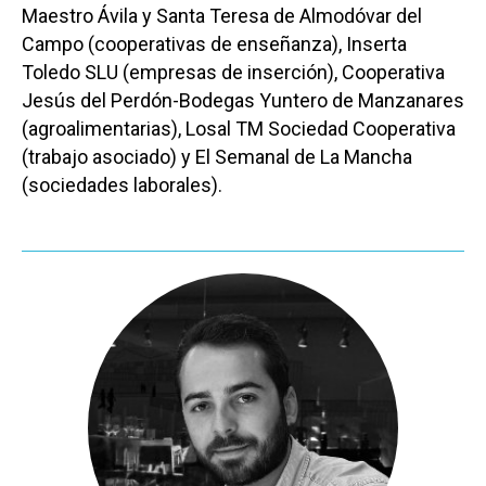
Maestro Ávila y Santa Teresa de Almodóvar del
Castilla-La Manch
Campo (cooperativas de enseñanza), Inserta
Toledo
Sanidad
Toledo SLU (empresas de inserción), Cooperativa
Jesús del Perdón-Bodegas Yuntero de Manzanares
Ciudad Real
Economía
(agroalimentarias), Losal TM Sociedad Cooperativa
Albacete
Educación
(trabajo asociado) y El Semanal de La Mancha
Cuenca
(sociedades laborales).
Cultura
Guadalajara
Deportes
Talavera
Sucesos
Medio Ambiente
Planeta Rural
Especiales
Política