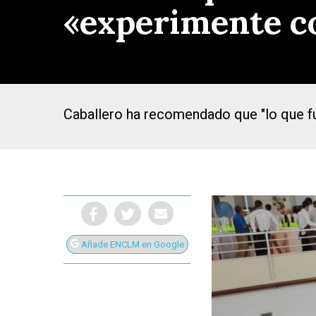
«experimente co
Caballero ha recomendado que "lo que f
Añade ENCLM en Google
Presiona Intro para buscar o ESC para cerrar