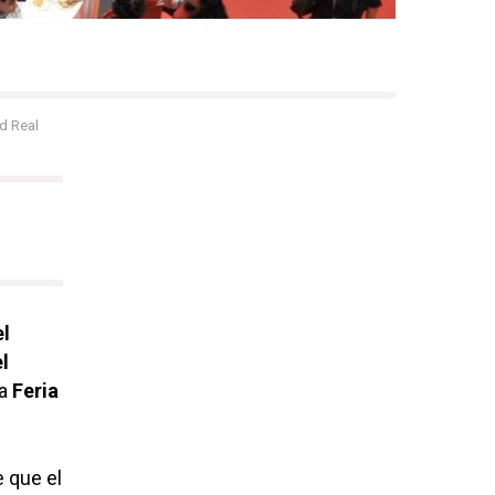
d Real
l
l
a
Feria
e que el