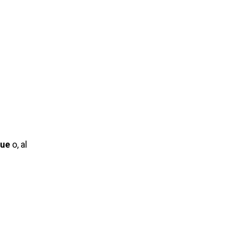
que
o, al