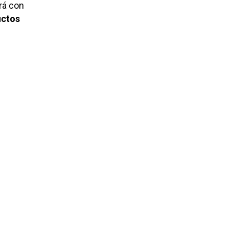
rá con
uctos