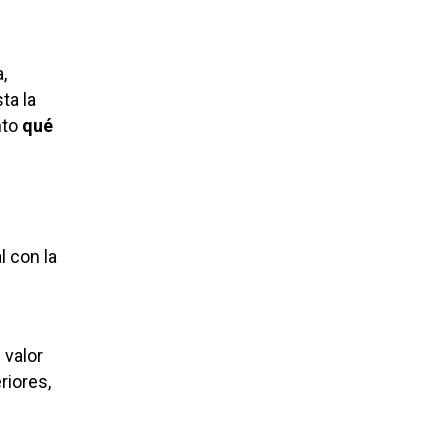
,
ta la
nto
qué
l con la
 valor
riores,