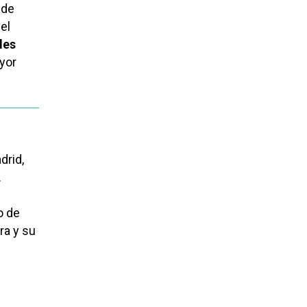
 de
el
les
yor
drid,
.
o de
ra y su