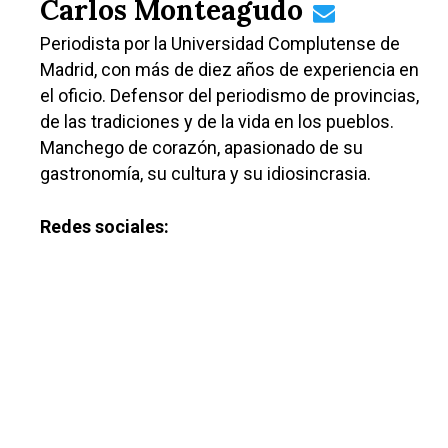
Cuenca
Carlos Monteagudo
Cultura
Guadalajara
Periodista por la Universidad Complutense de
Deportes
Talavera
Madrid, con más de diez años de experiencia en
el oficio. Defensor del periodismo de provincias,
Sucesos
de las tradiciones y de la vida en los pueblos.
Medio Ambiente
Manchego de corazón, apasionado de su
gastronomía, su cultura y su idiosincrasia.
Planeta Rural
Especiales
Redes sociales:
Política
Galerías