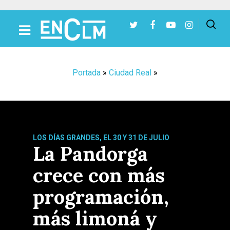
Presiona Intro para buscar o ESC para cerrar
Portada
»
Ciudad Real
»
LOS DÍAS GRANDES, EL 30 Y 31 DE JULIO
La Pandorga
crece con más
programación,
más limoná y