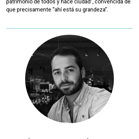
patrimonio de todos y hace ciudad”, convencida de
que precisamente “ahí está su grandeza”.
Castilla-La Manch
Toledo
Sanidad
Ciudad Real
Economía
Albacete
Educación