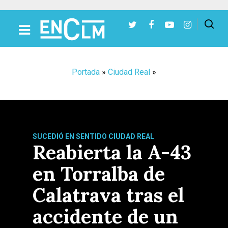
Presiona Intro para buscar o ESC para cerrar
Portada
»
Ciudad Real
»
SUCEDIÓ EN SENTIDO CIUDAD REAL
Reabierta la A-43
en Torralba de
Calatrava tras el
accidente de un