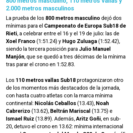
800 metros masculino, 110 metros vallas y
2.000 metros masculinos
La prueba de los
800 metros masculino
dejó dos
mínimas para el
Campeonato de Europa Sub18 de
Rieti
, a celebrar entre el 16 y el 19 de julio: las de
Xoel Franco
(1:51.24) y
Hugo Zuluaga
(1:52.42),
siendo la tercera posición para
Julio Manuel
Manjón
, que se quedó a tres décimas de la mínima
tras parar el crono en 1:52.83.
Los
110 metros vallas Sub18
protagonizaron otro
de los momentos más destacados de la jornada,
con hasta cuatro atletas con la marca mínima
continental:
Nicolás Ceballos
(13.43),
Noah
Cabrerizo
(13.62),
Beltrán Mariscal
(13.75) e
Ismael Ruiz
(13.89). Además,
Aritz Goñi
, en sub-
20, detuvo el crono en 13.62: mínima internacional