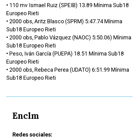
• 110 mv Ismael Ruiz (SPEIB) 13.89 Mínima Sub18
Europeo Rieti
• 2000 obs, Aritz Blasco (SPRM) 5:47.74 Mínima
Sub18 Europeo Rieti
• 2000 obs, Pablo Vázquez (NAOC) 5:50.06) Mínima
Sub18 Europeo Rieti
• Peso, Iván García (PUEPA) 18.51 Mínima Sub18
Europeo Rieti
• 2000 obs, Rebeca Perea (UDATO) 6:51.99 Mínima
Castilla-La Manch
Sub18 Europeo Rieti
Toledo
Sanidad
Ciudad Real
Economía
Albacete
Educación
Enclm
Cuenca
Cultura
Guadalajara
Redes sociales:
Deportes
Talavera