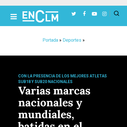
Presiona Intro para buscar o ESC para cerrar
Portada
»
Deportes
»
CON LA PRESENCIA DE LOS MEJORES ATLETAS
SUB18 Y SUB20 NACIONALES
Varias marcas
nacionales y
mundiales,
batidas en el