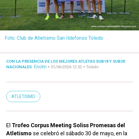
Foto: Club de Atletismo San Ildefonso Toledo
CON LA PRESENCIA DE LOS MEJORES ATLETAS SUB18 Y SUB20
Enclm
-
-
NACIONALES
01/06/2026 12:52
Toledo
ATLETISMO
El
Trofeo Corpus Meeting Soliss Promesas del
Atletismo
se celebró el sábado 30 de mayo, en la