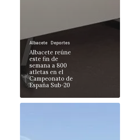
Castilla-La Manch
Albacete
Deportes
Toledo
Sanidad
Albacete reúne
este fin de
Ciudad Real
Economía
semana a 800
atletas en el
Albacete
Educación
Campeonato de
Cuenca
España Sub-20
Cultura
Guadalajara
Deportes
Talavera
Sucesos
Medio Ambiente