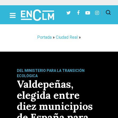
Presiona Intro para buscar o ESC para cerrar
Portada
»
Ciudad Real
»
DEL MINISTERIO PARA LA TRANSICIÓN
ECOLÓGICA
Valdepeñas,
elegida entre
diez municipios
de España para