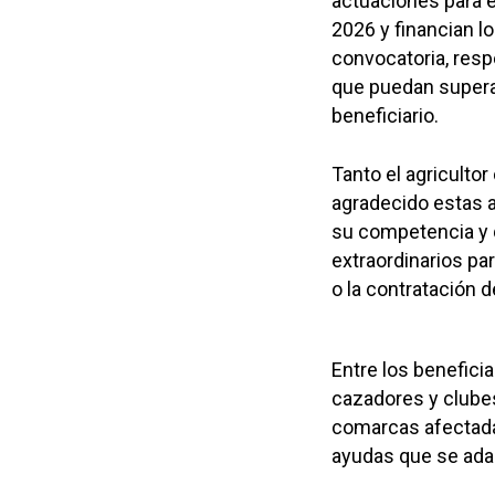
actuaciones para e
2026 y financian l
convocatoria, resp
que puedan superar
beneficiario.
Tanto el agriculto
agradecido estas 
su competencia y 
extraordinarios pa
o la contratación 
Entre los benefici
cazadores y clubes
comarcas afectada
ayudas que se adap