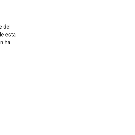
e del
de esta
én ha