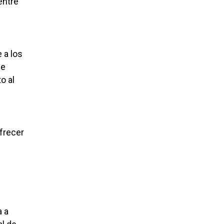
entre
 a los
de
o al
frecer
a a