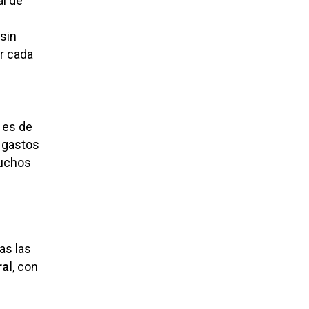
al de
sin
r cada
 es de
 gastos
tuchos
as las
ral
, con