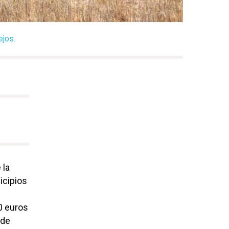
ejos.
 la
icipios
0 euros
 de