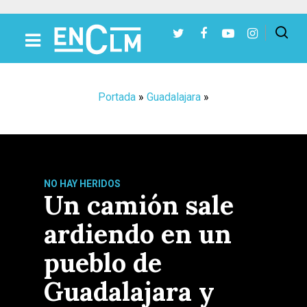
Presiona Intro para buscar o ESC para cerrar
Portada
»
Guadalajara
»
NO HAY HERIDOS
Un camión sale
ardiendo en un
pueblo de
Guadalajara y