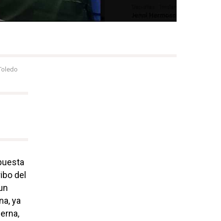
Toledo
 puesta
ibo del
 un
na, ya
erna,