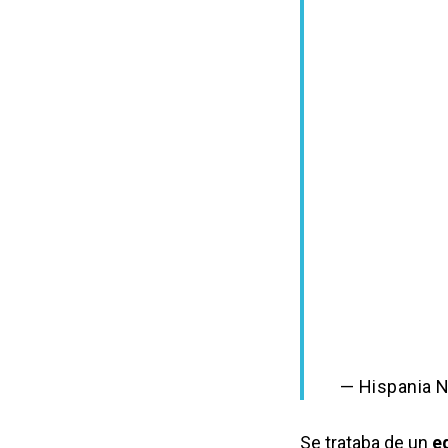
— Hispania 
Se trataba de un
e