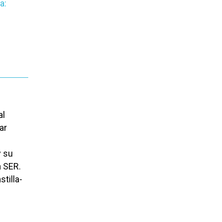
a:
al
ar
y su
a SER.
tilla-