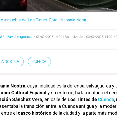
te inmueble de Los Tintes. Foto: Hispania Nostra
David Engenios
-
-
LAR
03/02/2025 14:00
| Actualizado a 03/02/2025 14:09
NIA NOSTRA
CUENCA
ania Nostra
, cuya finalidad es la defensa, salvaguarda y
onio Cultural Español
y su entorno, ha lamentado el derr
ción Sánchez Vera,
en calle de
Los Tintes de
Cuenca
,
sentaba la transición entre la Cuenca antigua y la moder
 entre el
casco histórico
de la ciudad y la parte más mod