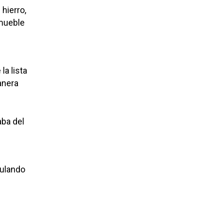
hierro,
nmueble
la lista
anera
aba del
mulando