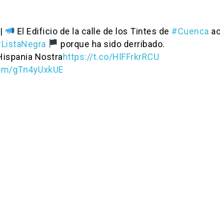
|
El Edificio de la calle de los Tintes de
#Cuenca
ac
ListaNegra
porque ha sido derribado.
Hispania Nostra
https://t.co/HlFFrkrRCU
.com/gTn4yUxkUE