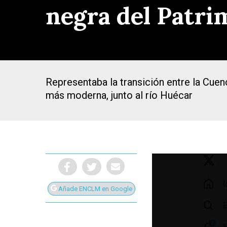
negra del Patri
Representaba la transición entre la Cuenc
más moderna, junto al río Huécar
Añade ENCLM en Google
Presiona Intro para buscar o ESC para cerrar