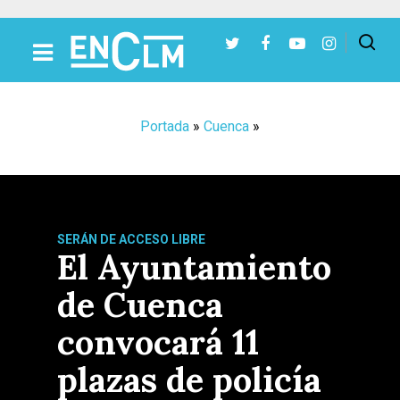
Presiona Intro para buscar o ESC para cerrar
Portada
»
Cuenca
»
SERÁN DE ACCESO LIBRE
El Ayuntamiento
de Cuenca
convocará 11
plazas de policía