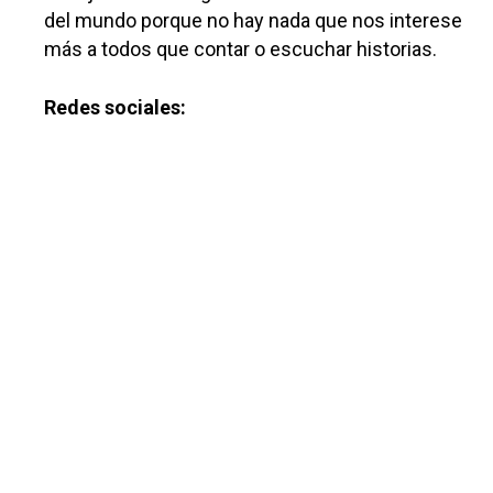
del mundo porque no hay nada que nos interese
más a todos que contar o escuchar historias.
Castilla-La Manch
Redes sociales:
Toledo
Sanidad
Ciudad Real
Economía
Albacete
Educación
Cuenca
Cultura
Guadalajara
Deportes
Talavera
Sucesos
Medio Ambiente
Planeta Rural
Especiales