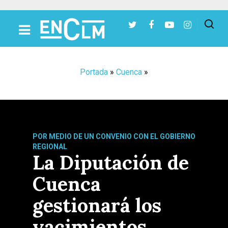
Presiona Intro para buscar o ESC para cerrar
Portada
»
Cuenca
»
POR MEDIO DE UN CONVENIO CON EL GOBIERNO
REGIONAL
La Diputación de
Cuenca
gestionará los
yacimientos