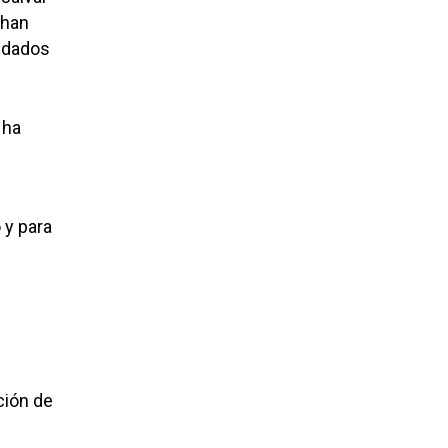
 han
oldados
 ha
 y para
e
ción de