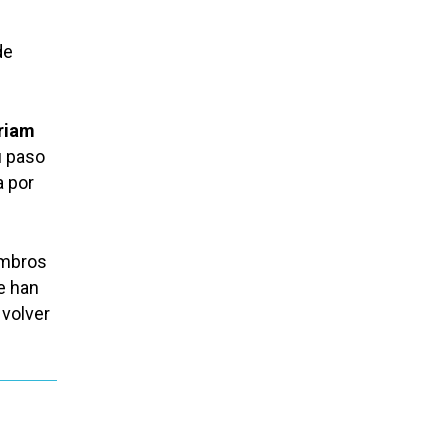
de
riam
u paso
a por
ombros
e han
 volver