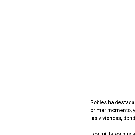
Robles ha destacad
primer momento, ya
las viviendas, don
Los militares que a