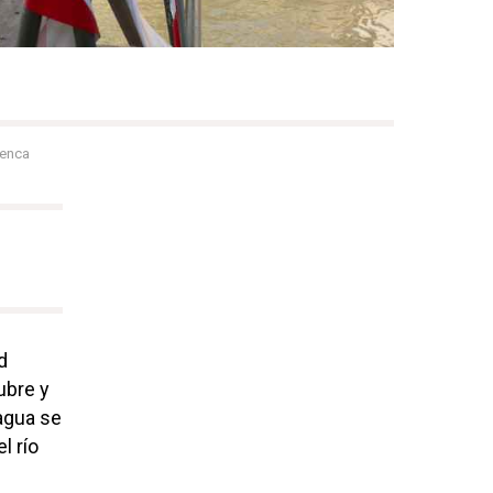
enca
d
ubre y
agua se
l río