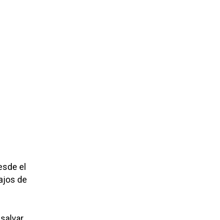
esde el
ajos de
 salvar