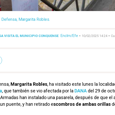
e Defensa, Margarita Robles.
Enclm/Efe
-
-
SA VISITA EL MUNICIPIO CONQUENSE
10/02/2025 14:24
Cu
ensa,
Margarita Robles
, ha visitado este lunes la localida
a
, que también se vio afectada por la
DANA
del 29 de oct
 Armadas han instalado una pasarela, después de que el 
 un puente, y han retirado e
scombros de ambas orillas
de