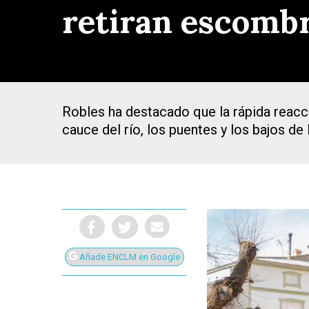
retiran escombr
Robles ha destacado que la rápida reacc
cauce del río, los puentes y los bajos de
Añade ENCLM en Google
Presiona Intro para buscar o ESC para cerrar