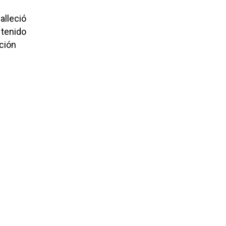
alleció
 tenido
cción