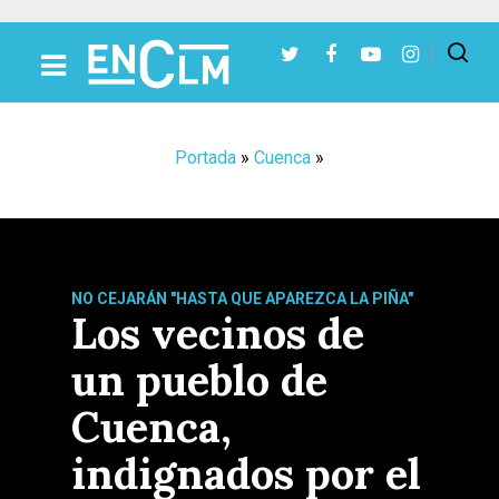
Presiona Intro para buscar o ESC para cerrar
Portada
»
Cuenca
»
NO CEJARÁN "HASTA QUE APAREZCA LA PIÑA"
Los vecinos de
un pueblo de
Cuenca,
indignados por el