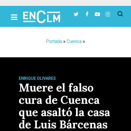
Presiona Intro para buscar o ESC para cerrar
Portada
»
Cuenca
»
ENRIQUE OLIVARES
Muere el falso
cura de Cuenca
que asaltó la casa
de Luis Bárcenas