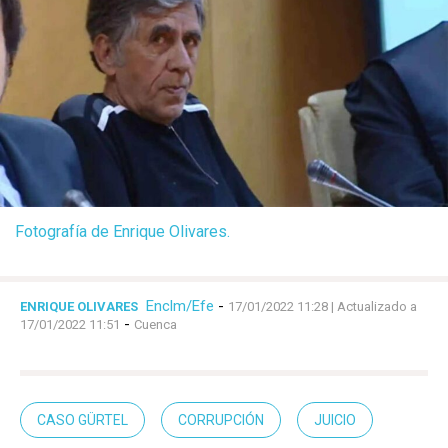
Fotografía de Enrique Olivares.
Enclm/Efe
-
ENRIQUE OLIVARES
17/01/2022 11:28
| Actualizado a
-
17/01/2022 11:51
Cuenca
CASO GÜRTEL
CORRUPCIÓN
JUICIO