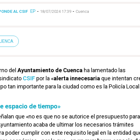
EP
-
-
PONDE AL CSIF
18/07/2024 17:39
Cuenca
CUENCA
rno del
Ayuntamiento de Cuenca
ha lamentado las
sindicato
CSIF
por la «
alerta innecesaria
que intentan cr
po tan importante para la ciudad como es la Policía Local
e espacio de tiempo»
eñalan que «no es que no se autorice el presupuesto para
l Ayuntamiento acaba de ultimar los necesarios trámites
ra poder cumplir con este requisito legal en la entidad qu