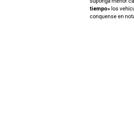
suponga menor car
tiempo»
los vehíc
conquense en nota