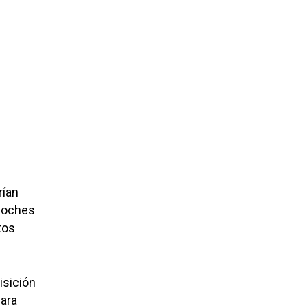
rían
 coches
tos
isición
para