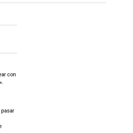
ear con
».
 pasar
e