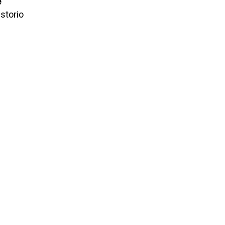
e
storio