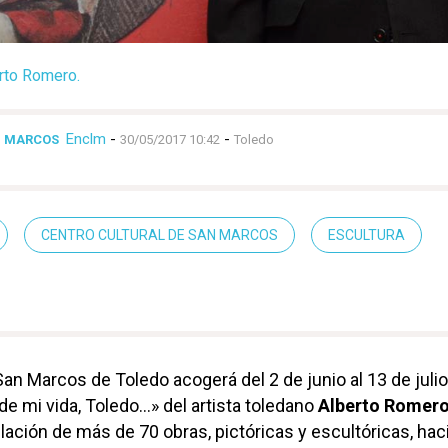
erto Romero.
Enclm
-
-
N MARCOS
30/05/2017 10:42
Toledo
CENTRO CULTURAL DE SAN MARCOS
ESCULTURA
San Marcos de Toledo acogerá del 2 de junio al 13 de julio
e mi vida, Toledo…» del artista toledano
Alberto Romer
ilación de más de 70 obras, pictóricas y escultóricas, ha