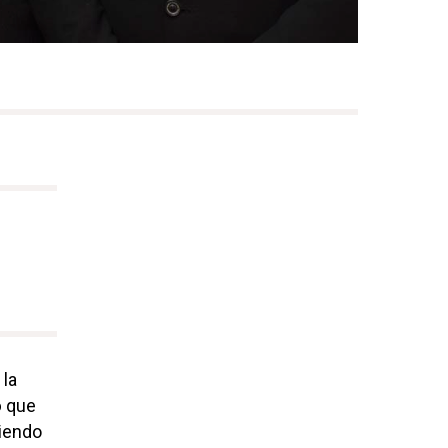
 la
o
que
ciendo