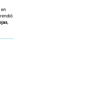
 en
prendió
ojas
,