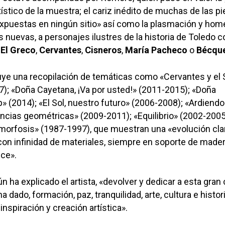
tístico de la muestra; el cariz inédito de muchas de las p
xpuestas en ningún sitio» así como la plasmación y home
s nuevas, a personajes ilustres de la historia de Toledo 
,
El Greco
,
Cervantes
,
Cisneros
,
María Pacheco
o
Bécqu
uye una recopilación de temáticas como «Cervantes y el 
); «Doña Cayetana, ¡Va por usted!» (2011-2015); «Doña
» (2014); «El Sol, nuestro futuro» (2006-2008); «Ardiendo 
ncias geométricas» (2009-2011); «Equilibrio» (2002-2005)
morfosis» (1987-1997), que muestran una «evolución cla
 con infinidad de materiales, siempre en soporte de mader
nce».
ún ha explicado el artista, «devolver y dedicar a esta gran c
a dado, formación, paz, tranquilidad, arte, cultura e histor
inspiración y creación artística».