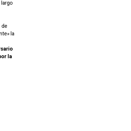
 largo
l de
nte» la
rsario
or la