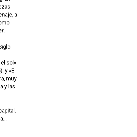
iezas
naje, a
como
er
.
Siglo
el sol»
; y «El
ra, muy
a y las
apital,
ia…