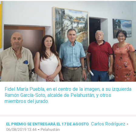
Fidel María Puebla, en el centro de la imagen; a su izquierda
Ramón García-Soto, alcalde de Pelahustán, y otros
miembros del jurado.
Carlos Rodríguez
-
EL PREMIO SE ENTREGARÁ EL 17 DE AGOSTO
-
06/08/2019 13:44
Pelahustán