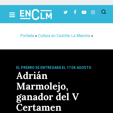
Presiona Intro para buscar o ESC para cerrar
Portada
»
Cultura en Castilla-La Mancha
»
EL PREMIO SE ENTREGARÁ EL 17 DE AGOSTO
Adrián
Marmolejo,
ganador del V
Certamen