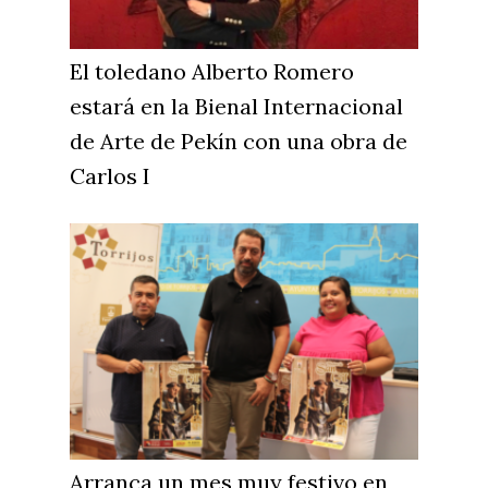
Cultura
Guadalajara
Deportes
Talavera
El toledano Alberto Romero
Sucesos
estará en la Bienal Internacional
de Arte de Pekín con una obra de
Medio Ambiente
Carlos I
Planeta Rural
Especiales
Política
Galerías
Arranca un mes muy festivo en