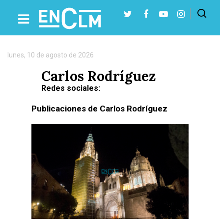
Autor:
Carlos
Rodríguez
lunes, 10 de agosto de 2026
Presiona Intro para buscar o ESC para cerrar
Carlos Rodríguez
Redes sociales:
Publicaciones de Carlos Rodríguez