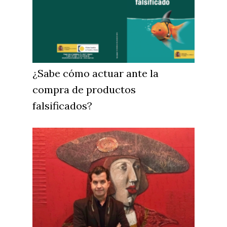
¿Sabe cómo actuar ante la
compra de productos
falsificados?
Castilla-La Manch
Toledo
Sanidad
Ciudad Real
Economía
Albacete
Educación
Cuenca