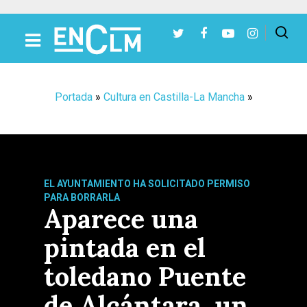
Presiona Intro para buscar o ESC para cerrar
Portada
»
Cultura en Castilla-La Mancha
»
EL AYUNTAMIENTO HA SOLICITADO PERMISO
PARA BORRARLA
Aparece una
pintada en el
toledano Puente
de Alcántara, un