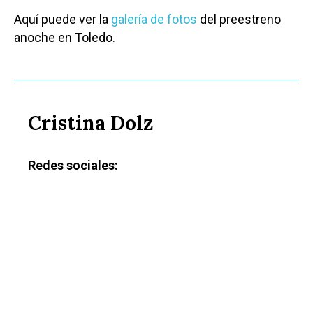
Aquí puede ver la
galería de fotos
del preestreno
anoche en Toledo.
Castilla-La Manch
Toledo
Sanidad
Cristina Dolz
Ciudad Real
Economía
Albacete
Educación
Redes sociales:
Cuenca
Cultura
Guadalajara
Deportes
Talavera
Sucesos
Medio Ambiente
Planeta Rural