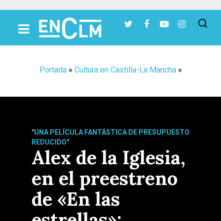
Presiona Intro para buscar o ESC para cerrar
Portada
»
Cultura en Castilla-La Mancha
»
"UNA PELÍCULA FANTÁSTICA DE PRESUPUESTO
REDUCIDO"
Alex de la Iglesia,
en el preestreno
de «En las
estrellas»: